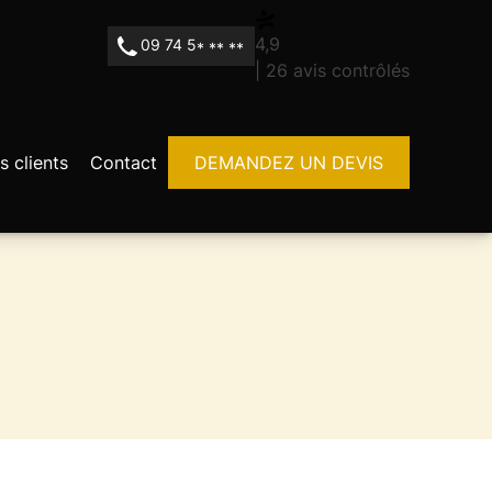
4,9
09 74 5
* ** **
| 26 avis contrôlés
s clients
Contact
DEMANDEZ UN DEVIS