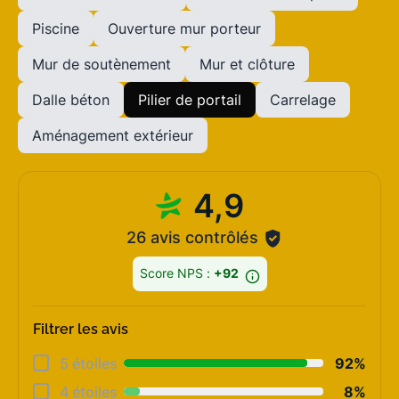
Piscine
Ouverture mur porteur
Mur de soutènement
Mur et clôture
Dalle béton
Pilier de portail
Carrelage
Aménagement extérieur
4,9
26 avis contrôlés
Score NPS :
+92
Filtrer les avis
Déta
5 étoiles
92%
Rela
4 étoiles
8%