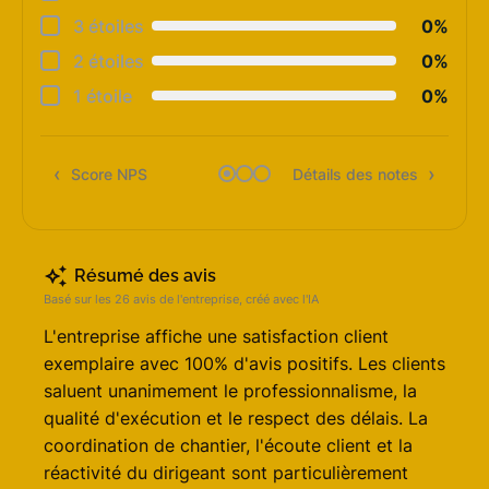
Cons
3 étoiles
0%
Qual
2 étoiles
0%
Suiv
1 étoile
0%
Rapp
Score NPS
Détails des notes
Rec
Résumé des avis
Basé sur les 26 avis de l'entreprise, créé avec l'IA
L'entreprise affiche une satisfaction client
exemplaire avec 100% d'avis positifs. Les clients
saluent unanimement le professionnalisme, la
qualité d'exécution et le respect des délais. La
coordination de chantier, l'écoute client et la
réactivité du dirigeant sont particulièrement