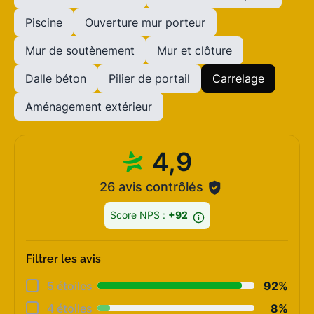
Piscine
Ouverture mur porteur
Mur de soutènement
Mur et clôture
Dalle béton
Pilier de portail
Carrelage
Aménagement extérieur
4,9
26 avis contrôlés
Score NPS :
+92
Filtrer les avis
Déta
5 étoiles
92%
Rela
4 étoiles
8%