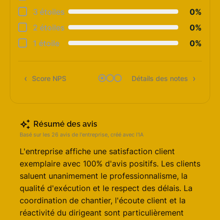
Cons
3 étoiles
0%
Qual
2 étoiles
0%
Suiv
1 étoile
0%
Rapp
Score NPS
Détails des notes
Rec
Résumé des avis
Basé sur les 26 avis de l'entreprise, créé avec l'IA
L'entreprise affiche une satisfaction client
exemplaire avec 100% d'avis positifs. Les clients
saluent unanimement le professionnalisme, la
qualité d'exécution et le respect des délais. La
coordination de chantier, l'écoute client et la
réactivité du dirigeant sont particulièrement