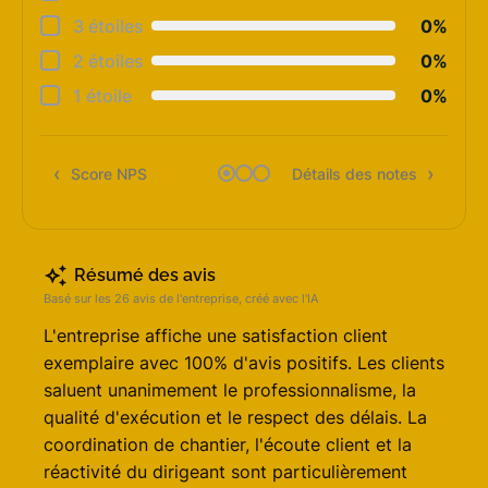
Cons
3 étoiles
0%
Qual
2 étoiles
0%
Suiv
1 étoile
0%
Rapp
Score NPS
Détails des notes
Rec
Résumé des avis
Basé sur les 26 avis de l'entreprise, créé avec l'IA
L'entreprise affiche une satisfaction client
exemplaire avec 100% d'avis positifs. Les clients
saluent unanimement le professionnalisme, la
qualité d'exécution et le respect des délais. La
coordination de chantier, l'écoute client et la
réactivité du dirigeant sont particulièrement