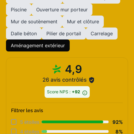
Piscine
Ouverture mur porteur
Mur de soutènement
Mur et clôture
Dalle béton
Pilier de portail
Carrelage
Aménagement extérieur
4,9
26 avis contrôlés
Score NPS :
+92
Filtrer les avis
Déta
5 étoiles
92%
Rela
4 étoiles
8%